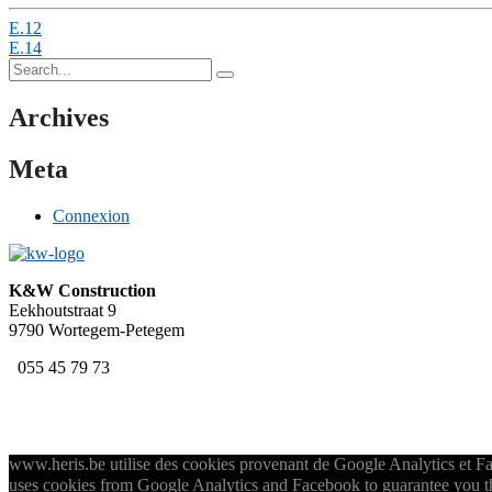
Post
E.12
E.14
navigation
Search
for:
Archives
Meta
Connexion
K&W Construction
Eekhoutstraat 9
9790 Wortegem-Petegem
055 45 79 73
www.heris.be utilise des cookies provenant de Google Analytics et Fac
uses cookies from Google Analytics and Facebook to guarantee you the 