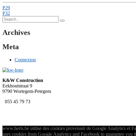
Post
P29
P32
navigation
Search
for:
Archives
Meta
Connexion
K&W Construction
Eekhoutstraat 9
9790 Wortegem-Petegem
055 45 79 73
www.heris.be utilise des cookies provenant de Google Analytics et Fac
uses cookies from Google Analytics and Facebook to guarantee you the 